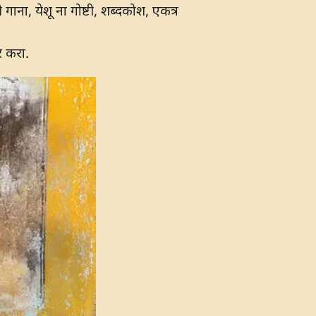
ना, येशू ना गोष्टी, शब्दकोश, एकत्र
र करा.